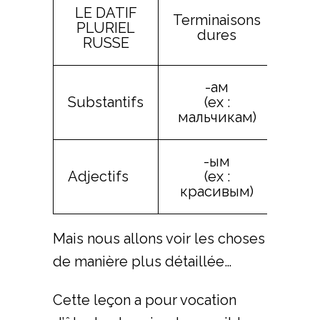
LE DATIF
Terminaisons
Term
PLURIEL
dures
m
RUSSE
-ам
Substantifs
(ex :
(ex
мальчикам)
-ым
Adjectifs
(ex :
(ex
красивым)
Mais nous allons voir les choses
de manière plus détaillée…
Cette leçon a pour vocation