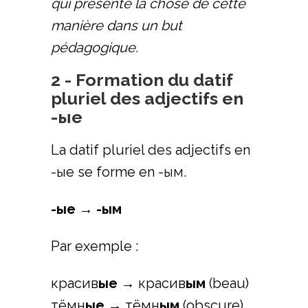
qui présente la chose de cette
manière dans un but
pédagogique.
2 - Formation du datif
pluriel des adjectifs en
-ые
La datif pluriel des adjectifs en
-ые se forme en -ым.
-ые → -ым
Par exemple :
красив
ые
→ красив
ым
(beau)
тёмн
ые
→ тёмн
ым
(obscure)