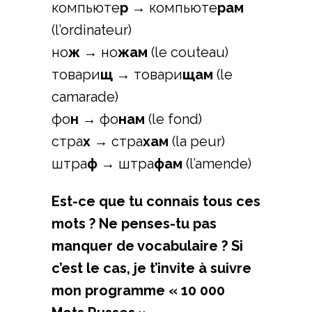
компьюте
р
→ компьюте
рам
(l’ordinateur)
но
ж
→ но
жам
(le couteau)
товари
щ
→ товари
щам
(le
camarade)
фо
н
→ фо
нам
(le fond)
стра
х
→ стра
хам
(la peur)
штра
ф
→ штра
фам
(l’amende)
Est-ce que tu connais tous ces
mots ? Ne penses-tu pas
manquer de vocabulaire ? Si
c’est le cas, je t’invite à suivre
mon programme « 10 000