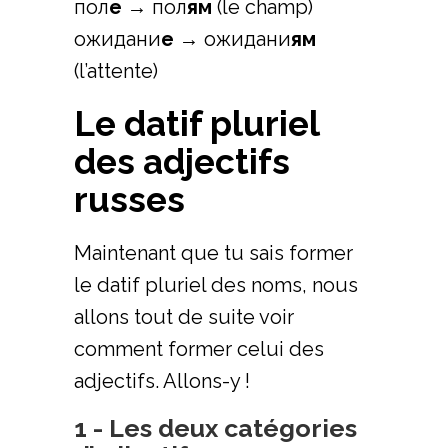
пол
е
→ пол
ям
(le champ)
ожидани
е
→ ожидани
ям
(l’attente)
Le datif pluriel
des adjectifs
russes
Maintenant que tu sais former
le datif pluriel des noms, nous
allons tout de suite voir
comment former celui des
adjectifs. Allons-y !
1 - Les deux catégories