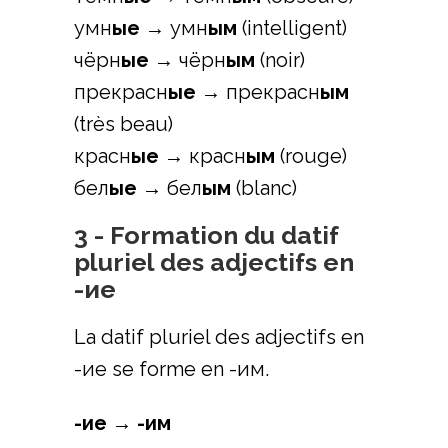
умн
ые
→ умн
ым
(intelligent)
чёрн
ые
→ чёрн
ым
(noir)
прекрасн
ые
→ прекрасн
ым
(très beau)
красн
ые
→ красн
ым
(rouge)
бел
ые
→ бел
ым
(blanc)
3 - Formation du datif
pluriel des adjectifs en
-ие
La datif pluriel des adjectifs en
-ие se forme en -им.
-ие → -им