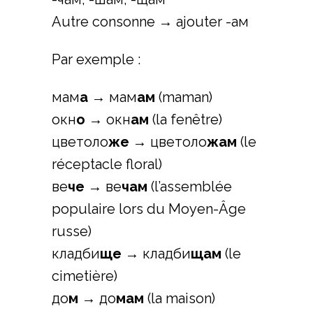
Autre consonne → ajouter -ам
Par exemple :
мам
а
→ мам
ам
(maman)
окн
о
→ окн
ам
(la fenêtre)
цветоло
же
→ цветоло
жам
(le
réceptacle floral)
ве
че
→ ве
чам
(l’assemblée
populaire lors du Moyen-Âge
russe)
кладби
ще
→ кладби
щам
(le
cimetière)
до
м
→ до
мам
(la maison)