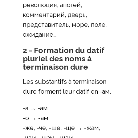
революция, апогей,
комментарий, дверь,
представитель, море, поле,
ожидание…
2 - Formation du datif
pluriel des noms à
terminaison dure
Les substantifs à terminaison
dure forment leur datif en -ам.
-а → -ам
-о → -ам
-же, -че, -ше, -ще → -жам,
-чам, -шам, -щам