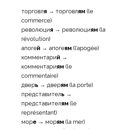
торговл
я
→ торговл
ям
(le
commerce)
революци
я
→ революци
ям
(la
révolution)
апоге
й
→ апоге
ям
(l’apogée)
комментари
й
→
комментари
ям
(le
commentaire)
двер
ь
→ двер
ям
(la porte)
представител
ь
→
представител
ям
(le
représentant)
мор
е
→ мор
ям
(la mer)