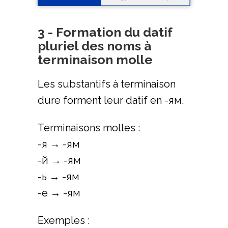
3 - Formation du datif
pluriel des noms à
terminaison molle
Les substantifs à terminaison
dure forment leur datif en -ям.
Terminaisons molles :
-я → -ям
-й → -ям
-ь → -ям
-е → -ям
Exemples :