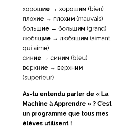
хорош
ие
→ хорош
им
(bien)
плох
ие
→ плох
им
(mauvais)
больш
ие
→ больш
им
(grand)
любящ
ие
→ любящ
им
(aimant,
qui aime)
син
ие
→ син
им
(bleu)
верхн
ие
→ верхн
им
(supérieur)
As-tu entendu parler de « La
Machine à Apprendre » ? C’est
un programme que tous mes
élèves utilisent !