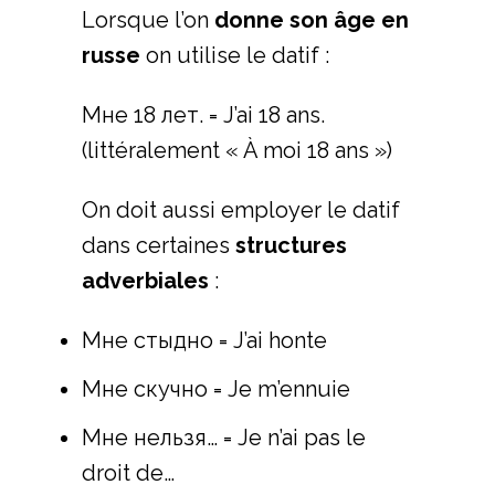
Lorsque l’on
donne son âge en
russe
on utilise le datif :
Мне 18 лет. = J’ai 18 ans.
(littéralement « À moi 18 ans »)
On doit aussi employer le datif
dans certaines
structures
adverbiales
:
Мне стыдно = J’ai honte
Мне скучно = Je m’ennuie
Мне нельзя… = Je n’ai pas le
droit de…