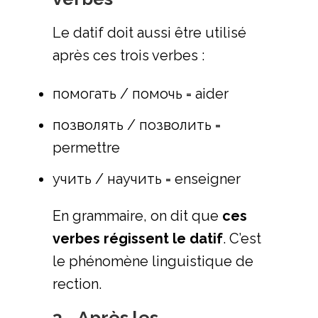
Le datif doit aussi être utilisé
après ces trois verbes :
помогать / помочь = aider
позволять / позволить =
permettre
учить / научить = enseigner
En grammaire, on dit que
ces
verbes régissent le datif
. C’est
le phénomène linguistique de
rection.
3 - Après les