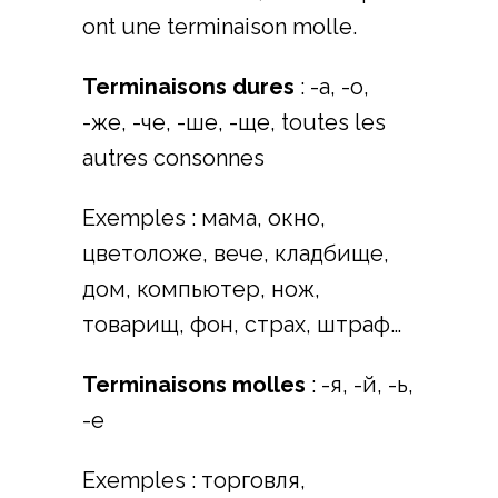
ont une terminaison molle.
Terminaisons dures
: -а, -о,
-же, -че, -ше, -ще, toutes les
autres consonnes
Exemples : мама, окно,
цветоложе, вече, кладбище,
дом, компьютер, нож,
товарищ, фон, страх, штраф…
Terminaisons molles
: -я, -й, -ь,
-е
Exemples : торговля,